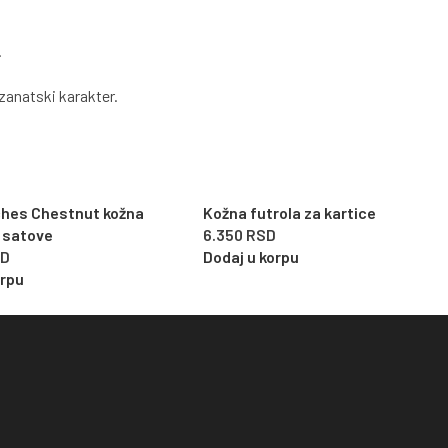
.
zanatski karakter.
ches Chestnut kožna
Kožna futrola za kartice
a satove
6.350
RSD
SD
Dodaj u korpu
orpu