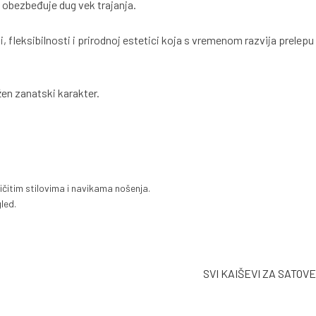
i obezbeđuje dug vek trajanja.
, fleksibilnosti i prirodnoj estetici koja s vremenom razvija prelepu
en zanatski karakter.
ičitim stilovima i navikama nošenja.
led.
SVI KAIŠEVI ZA SATOVE