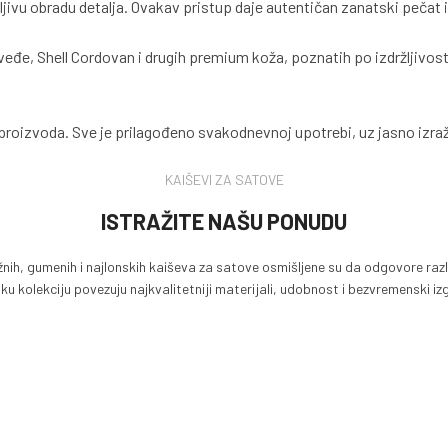
ljivu obradu detalja. Ovakav pristup daje autentičan zanatski pečat 
veđe, Shell Cordovan i drugih premium koža, poznatih po izdržljivosti
proizvoda. Sve je prilagođeno svakodnevnoj upotrebi, uz jasno izraž
KAIŠEVI ZA SATOVE
ISTRAŽITE NAŠU PONUDU
ožnih, gumenih i najlonskih kaiševa za satove osmišljene su da odgovore razl
ku kolekciju povezuju najkvalitetniji materijali, udobnost i bezvremenski izg