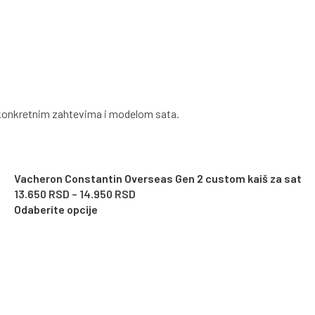
sa konkretnim zahtevima i modelom sata.
Vacheron Constantin Overseas Gen 2 custom kaiš za sat
13.650
RSD
–
14.950
RSD
Odaberite opcije