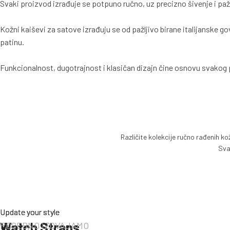
Svaki proizvod izrađuje se potpuno ručno, uz precizno šivenje i paž
Kožni kaiševi za satove izrađuju se od pažljivo birane italijanske go
patinu.
Funkcionalnost, dugotrajnost i klasičan dizajn čine osnovu svakog 
Različite kolekcije ručno rađenih k
Sva
KOLEKCIJA
TWO-STITCH KAIŠEVI
KOLEKCIJA
FULL-STITCH KAIŠEVI
KOLEKCIJA
CROSS-STITCH KAIŠEVI
Update your style
Update your style
Update your style
POGLEDAJ KAIŠEVE
Watch Straps
Watch Straps
Watch Straps
POSEBNO IZDVAJAMO
POGLEDAJ KAIŠEVE