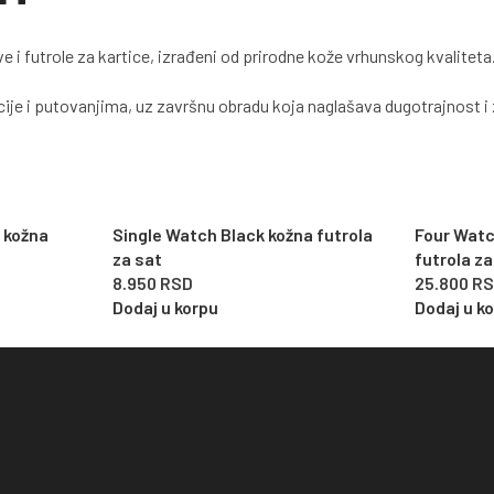
 i futrole za kartice, izrađeni od prirodne kože vrhunskog kvaliteta
ije i putovanjima, uz završnu obradu koja naglašava dugotrajnost i 
 kožna
Single Watch Black kožna futrola
Four Wat
za sat
futrola z
8.950
RSD
25.800
R
Dodaj u korpu
Dodaj u k