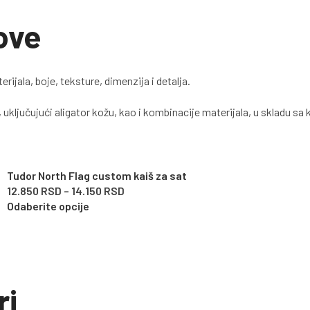
ove
jala, boje, teksture, dimenzija i detalja.
 uključujući aligator kožu, kao i kombinacije materijala, u skladu 
Tudor North Flag custom kaiš za sat
12.850
RSD
–
14.150
RSD
Odaberite opcije
ri