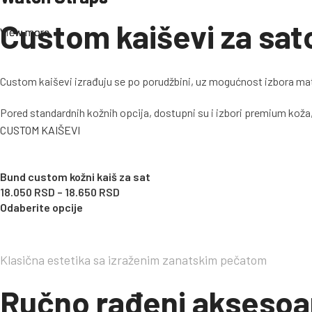
POGLEDAJ KAIŠEVE
Custom kaiševi za sat
View more
View more
View more
Custom kaiševi izrađuju se po porudžbini, uz mogućnost izbora materi
Pored standardnih kožnih opcija, dostupni su i izbori premium koža,
CUSTOM KAIŠEVI
Bund custom kožni kaiš za sat
18.050
RSD
–
18.650
RSD
Odaberite opcije
Klasična estetika sa izraženim zanatskim pečatom
Ručno rađeni aksesoa