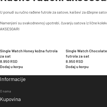
U ponudi su ručno rađene futrole za satove, kaiševi za džepne satove
Namenjeni su svakodnevnoj upotrebi, čuvanju satova iz lične kolekc
AKSESOARI
Single Watch Honey kožna futrola
Single Watch Chocolate
za sat
futrola za sat
8.950
RSD
8.950
RSD
Dodaj u korpu
Dodaj u korpu
Informacije
O nama
Kupovina