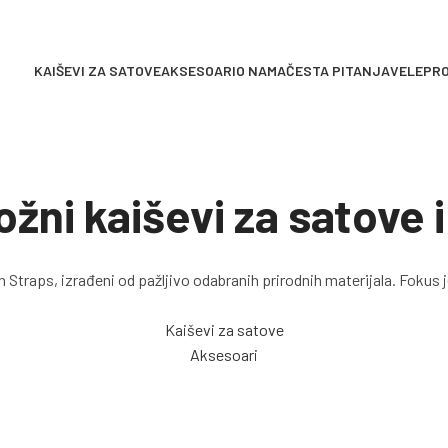
KAIŠEVI ZA SATOVE
AKSESOARI
O NAMA
ČESTA PITANJA
VELEPR
i kaiševi za satove i
Straps, izrađeni od pažljivo odabranih prirodnih materijala. Fokus je 
Kaiševi za satove
Aksesoari