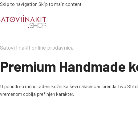
Skip to navigation
Skip to main content
Satovi i nakit online prodavnica
Premium Handmade kožn
U ponudi su ručno rađeni kožni kaiševi i aksesoari brenda Two Stitch 
vremenom dobija prefinjen karakter.