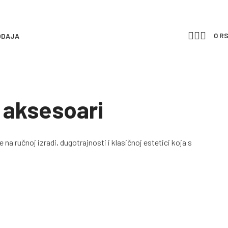
0
R
ODAJA
 aksesoari
na ručnoj izradi, dugotrajnosti i klasičnoj estetici koja s